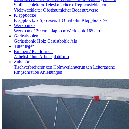
Stufenstehleitern
Teleskopleitern
Treppenstehleitern
Vielzweckleiter
Obstbaumleiter
Bodentraverse
Klappböcke
Klappbock, 2 Sprossen, 1 Querholm
Klappbock Set
Werkbänke
Werkbank 120 cm, klappbar
Werkbank 165 cm
Gerüstbohlen
Gerüstbohle Holz
Gerüstbohle Alu
Türenleger
Bühnen / Plattformen
Arbeitsbühne
Arbeitsplattform
Zubebör
Tischverbreiterungen
Holmverlängerungen
Leitertasche
Ringschraube
Anleitungen