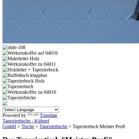
Powered by
Translate
Tapeziertische - Kühnel
GmbH
>
Tische
>
Tapeziertische
> Tapeziertisch Meister Profi