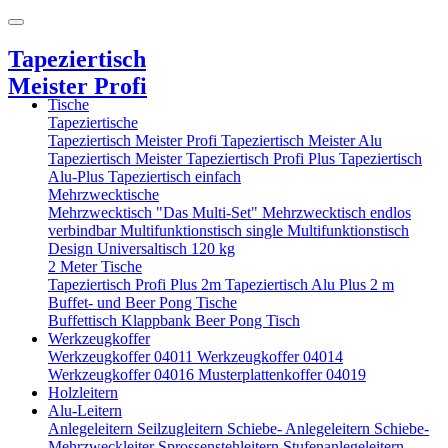
Tapeziertisch
Meister Profi
Tische
Tapeziertische
Tapeziertisch Meister Profi
Tapeziertisch Meister Alu
Tapeziertisch Meister
Tapeziertisch Profi Plus
Tapeziertisch
Alu-Plus
Tapeziertisch einfach
Mehrzwecktische
Mehrzwecktisch "Das Multi-Set"
Mehrzwecktisch endlos
verbindbar
Multifunktionstisch single
Multifunktionstisch
Design
Universaltisch 120 kg
2 Meter Tische
Tapeziertisch Profi Plus 2m
Tapeziertisch Alu Plus 2 m
Buffet- und Beer Pong Tische
Buffettisch
Klappbank
Beer Pong Tisch
Werkzeugkoffer
Werkzeugkoffer 04011
Werkzeugkoffer 04014
Werkzeugkoffer 04016
Musterplattenkoffer 04019
Holzleitern
Alu-Leitern
Anlegeleitern
Seilzugleitern
Schiebe- Anlegeleitern
Schiebe-
Mehrzweckleiter
Sprossenstehleitern
Stufenanlegeleitern