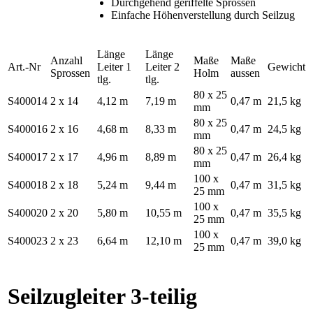
Durchgehend geriffelte Sprossen
Einfache Höhenverstellung durch Seilzug
Länge
Länge
Anzahl
Maße
Maße
Art.-Nr
Leiter 1
Leiter 2
Gewicht
Sprossen
Holm
aussen
tlg.
tlg.
80 x 25
S400014
2 x 14
4,12 m
7,19 m
0,47 m
21,5 kg
mm
80 x 25
S400016
2 x 16
4,68 m
8,33 m
0,47 m
24,5 kg
mm
80 x 25
S400017
2 x 17
4,96 m
8,89 m
0,47 m
26,4 kg
mm
100 x
S400018
2 x 18
5,24 m
9,44 m
0,47 m
31,5 kg
25 mm
100 x
S400020
2 x 20
5,80 m
10,55 m
0,47 m
35,5 kg
25 mm
100 x
S400023
2 x 23
6,64 m
12,10 m
0,47 m
39,0 kg
25 mm
Seilzugleiter 3-teilig