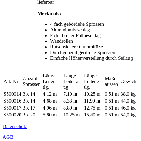
lieferbar.
Merkmale:
4-fach gebördelte Sprossen
Aluminiumbeschlag
Extra breiter Fallbeschlag
Wandrollen
Rutschsichere Gummifüße
Durchgehend geriffelte Sprossen
Einfache Höhenverstellung durch Seilzug
Länge
Länge
Länge
Anzahl
Maße
Art.-Nr
Leiter 1
Leiter 2
Leiter 3
Gewicht
Sprossen
aussen
tlg.
tlg.
tlg.
S500014
3 x 14
4,12 m
7,19 m
10,25 m
0,51 m
38,0 kg
S500016
3 x 14
4,68 m
8,33 m
11,90 m
0,51 m
44,0 kg
S500017
3 x 17
4,96 m
8,89 m
12,75 m
0,51 m
46,0 kg
S500020
3 x 20
5,80 m
10,25 m
15,40 m
0,51 m
54,0 kg
Datenschutz
AGB