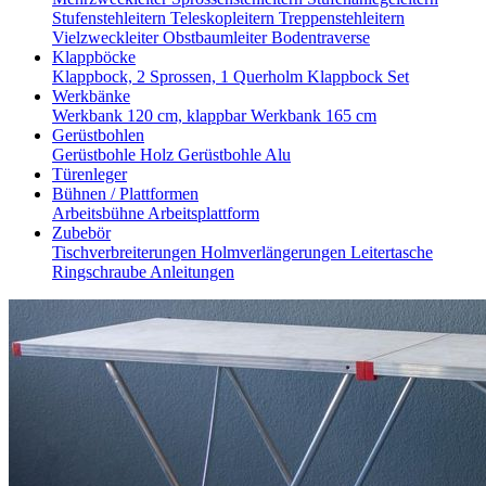
Stufenstehleitern
Teleskopleitern
Treppenstehleitern
Vielzweckleiter
Obstbaumleiter
Bodentraverse
Klappböcke
Klappbock, 2 Sprossen, 1 Querholm
Klappbock Set
Werkbänke
Werkbank 120 cm, klappbar
Werkbank 165 cm
Gerüstbohlen
Gerüstbohle Holz
Gerüstbohle Alu
Türenleger
Bühnen / Plattformen
Arbeitsbühne
Arbeitsplattform
Zubebör
Tischverbreiterungen
Holmverlängerungen
Leitertasche
Ringschraube
Anleitungen