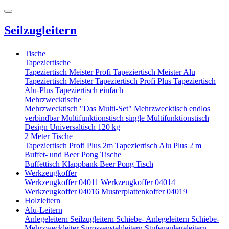
Seilzugleitern
Tische
Tapeziertische
Tapeziertisch Meister Profi
Tapeziertisch Meister Alu
Tapeziertisch Meister
Tapeziertisch Profi Plus
Tapeziertisch
Alu-Plus
Tapeziertisch einfach
Mehrzwecktische
Mehrzwecktisch "Das Multi-Set"
Mehrzwecktisch endlos
verbindbar
Multifunktionstisch single
Multifunktionstisch
Design
Universaltisch 120 kg
2 Meter Tische
Tapeziertisch Profi Plus 2m
Tapeziertisch Alu Plus 2 m
Buffet- und Beer Pong Tische
Buffettisch
Klappbank
Beer Pong Tisch
Werkzeugkoffer
Werkzeugkoffer 04011
Werkzeugkoffer 04014
Werkzeugkoffer 04016
Musterplattenkoffer 04019
Holzleitern
Alu-Leitern
Anlegeleitern
Seilzugleitern
Schiebe- Anlegeleitern
Schiebe-
Mehrzweckleiter
Sprossenstehleitern
Stufenanlegeleitern