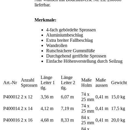
lieferbar.
Merkmale:
4-fach gebördelte Sprossen
Aluminiumbeschlag
Extra breiter Fallbeschlag
Wandrollen
Rutschsichere Gummifüße
Durchgehend geriffelte Sprossen
Einfache Höhenverstellung durch Seilzug
Länge
Länge
Anzahl
Maße
Maße
Art.-Nr
Leiter 1
Leiter 2
Gewicht
Sprossen
Holm
aussen
tlg.
tlg.
74 x
P400012
2 x 12
3,56 m
6,07 m
0,41 m
15,0 kg
25 mm
74 x
P400014
2 x 14
4,12 m
7,19 m
0,41 m
17,5 kg
25 mm
84 x
P400016
2 x 16
4,68 m
8,33 m
0,41 m
20,0 kg
25 mm
84 x