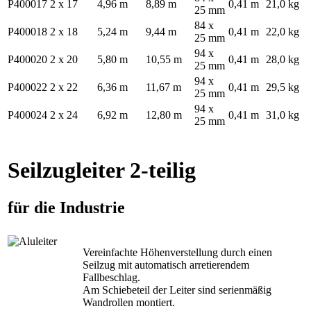
P400017
2 x 17
4,96 m
8,89 m
0,41 m
21,0 kg
25 mm
84 x
P400018
2 x 18
5,24 m
9,44 m
0,41 m
22,0 kg
25 mm
94 x
P400020
2 x 20
5,80 m
10,55 m
0,41 m
28,0 kg
25 mm
94 x
P400022
2 x 22
6,36 m
11,67 m
0,41 m
29,5 kg
25 mm
94 x
P400024
2 x 24
6,92 m
12,80 m
0,41 m
31,0 kg
25 mm
Seilzugleiter 2-teilig
für die Industrie
Vereinfachte Höhenverstellung durch einen
Seilzug mit automatisch arretierendem
Fallbeschlag.
Am Schiebeteil der Leiter sind serienmäßig
Wandrollen montiert.