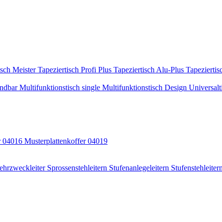
isch Meister
Tapeziertisch Profi Plus
Tapeziertisch Alu-Plus
Tapeziertis
indbar
Multifunktionstisch single
Multifunktionstisch Design
Universalt
r 04016
Musterplattenkoffer 04019
ehrzweckleiter
Sprossenstehleitern
Stufenanlegeleitern
Stufenstehleiter