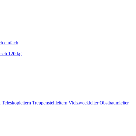
ch einfach
isch 120 kg
n
Teleskopleitern
Treppenstehleitern
Vielzweckleiter
Obstbaumleiter