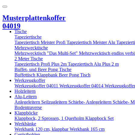
Musterplattenkoffer
04019
Tische
Tapeziertische
Tapeziertisch Meister Profi
Tapeziertisch Meister Alu
Tapeziert
Mehrzwecktische
Mehrzwecktisch "Das Multi-Set"
Mehrzwecktisch endlos verb
2 Meter Tische
Tapeziertisch Profi Plus 2m
Tapeziertisch Alu Plus 2 m
Buffet- und Beer Pong Tische
Buffettisch
Klappbank
Beer Pong Tisch
Werkzeugkoffer
Werkzeugkoffer 04011
Werkzeugkoffer 04014
Werkzeugkoffe
Holzleitern
Alu-Leitern
Anlegeleitern
Seilzugleitern
Schiebe- Anlegeleitern
Schiebe- M
Bodentraverse
Klappböcke
Klappbock, 2 Sprossen, 1 Querholm
Klappbock Set
Werkbänke
Werkbank 120 cm, klappbar
Werkbank 165 cm
Gerüstbohlen