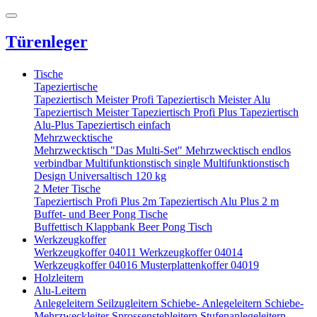
Türenleger
Tische
Tapeziertische
Tapeziertisch Meister Profi
Tapeziertisch Meister Alu
Tapeziertisch Meister
Tapeziertisch Profi Plus
Tapeziertisch
Alu-Plus
Tapeziertisch einfach
Mehrzwecktische
Mehrzwecktisch "Das Multi-Set"
Mehrzwecktisch endlos
verbindbar
Multifunktionstisch single
Multifunktionstisch
Design
Universaltisch 120 kg
2 Meter Tische
Tapeziertisch Profi Plus 2m
Tapeziertisch Alu Plus 2 m
Buffet- und Beer Pong Tische
Buffettisch
Klappbank
Beer Pong Tisch
Werkzeugkoffer
Werkzeugkoffer 04011
Werkzeugkoffer 04014
Werkzeugkoffer 04016
Musterplattenkoffer 04019
Holzleitern
Alu-Leitern
Anlegeleitern
Seilzugleitern
Schiebe- Anlegeleitern
Schiebe-
Mehrzweckleiter
Sprossenstehleitern
Stufenanlegeleitern