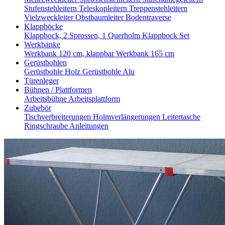
Stufenstehleitern
Teleskopleitern
Treppenstehleitern
Vielzweckleiter
Obstbaumleiter
Bodentraverse
Klappböcke
Klappbock, 2 Sprossen, 1 Querholm
Klappbock Set
Werkbänke
Werkbank 120 cm, klappbar
Werkbank 165 cm
Gerüstbohlen
Gerüstbohle Holz
Gerüstbohle Alu
Türenleger
Bühnen / Plattformen
Arbeitsbühne
Arbeitsplattform
Zubebör
Tischverbreiterungen
Holmverlängerungen
Leitertasche
Ringschraube
Anleitungen