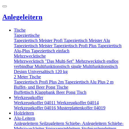
Anlegeleitern
Tische
Tapeziertische
Tapeziertisch Meister Profi
Tapeziertisch Meister Alu
Tapeziertisch Meister
Tapeziertisch Profi Plus
Tapeziertisch
Alu-Plus
Tapeziertisch einfach
Mehrzwecktische
Mehrzwecktisch "Das Multi-Set"
Mehrzwecktisch endlos
verbindbar
Multifunktionstisch single
Multifunktionstisch
Design
Universaltisch 120 kg
2 Meter Tische
Tapeziertisch Profi Plus 2m
Tapeziertisch Alu Plus 2 m
Buffet- und Beer Pong Tische
Buffettisch
Klappbank
Beer Pong Tisch
Werkzeugkoffer
Werkzeugkoffer 04011
Werkzeugkoffer 04014
Werkzeugkoffer 04016
Musterplattenkoffer 04019
Holzleitern
Alu-Leitern
Anlegeleitern
Seilzugleitern
Schiebe- Anlegeleitern
Schiebe-
Mehrzweckleiter
Sprossenstehleitern
Stufenanlegeleitern