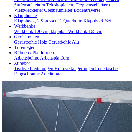
Stufenstehleitern
Teleskopleitern
Treppenstehleitern
Vielzweckleiter
Obstbaumleiter
Bodentraverse
Klappböcke
Klappbock, 2 Sprossen, 1 Querholm
Klappbock Set
Werkbänke
Werkbank 120 cm, klappbar
Werkbank 165 cm
Gerüstbohlen
Gerüstbohle Holz
Gerüstbohle Alu
Türenleger
Bühnen / Plattformen
Arbeitsbühne
Arbeitsplattform
Zubebör
Tischverbreiterungen
Holmverlängerungen
Leitertasche
Ringschraube
Anleitungen