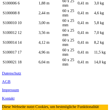
60 x 25
S100006
6
1,88 m
0,41 m
3,0 kg
mm
60 x 25
S100008
8
2,44 m
0,41 m
4,6 kg
mm
60 x 25
S100010
10
3,00 m
0,41 m
5,8 kg
mm
60 x 25
S100012
12
3,56 m
0,41 m
7,0 kg
mm
60 x 25
S100014
14
4,12 m
0,41 m
8,2 kg
mm
60 x 25
S100017
17
4,96 m
0,41 m
11,5 kg
mm
60 x 25
S100021
18
6,04 m
0,41 m
14,0 kg
mm
Datenschutz
AGB
Impressum
Kontakt
Diese Webseite nutzt Cookies, um bestmögliche Funktionalität