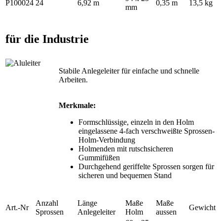
P100024
24
6,92 m
0,35 m
13,5 kg
mm
für die Industrie
Stabile Anlegeleiter für einfache und schnelle
Arbeiten.
Merkmale:
Formschlüssige, einzeln in den Holm
eingelassene 4-fach verschweißte Sprossen-
Holm-Verbindung
Holmenden mit rutschsicheren
Gummifüßen
Durchgehend geriffelte Sprossen sorgen für
sicheren und bequemen Stand
Anzahl
Länge
Maße
Maße
Art.-Nr
Gewicht
Sprossen
Anlegeleiter
Holm
aussen