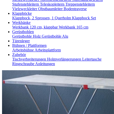
Stufenstehleitern
Teleskopleitern
Treppenstehleitern
Vielzweckleiter
Obstbaumleiter
Bodentraverse
Klappböcke
Klappbock, 2 Sprossen, 1 Querholm
Klappbock Set
Werkbänke
Werkbank 120 cm, klappbar
Werkbank 165 cm
Gerüstbohlen
Gerüstbohle Holz
Gerüstbohle Alu
Türenleger
Bühnen / Plattformen
Arbeitsbühne
Arbeitsplattform
Zubebör
Tischverbreiterungen
Holmverlängerungen
Leitertasche
Ringschraube
Anleitungen