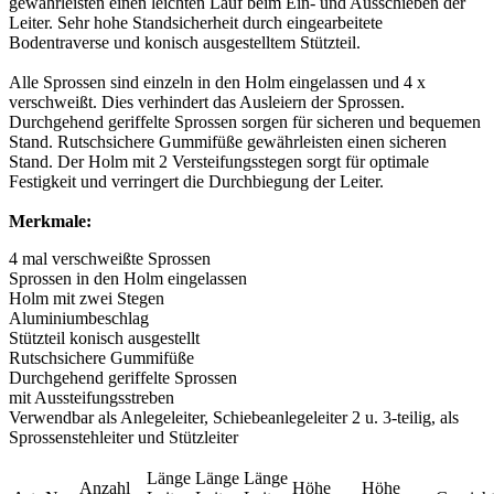
gewährleisten einen leichten Lauf beim Ein- und Ausschieben der
Leiter. Sehr hohe Standsicherheit durch eingearbeitete
Bodentraverse und konisch ausgestelltem Stützteil.
Alle Sprossen sind einzeln in den Holm eingelassen und 4 x
verschweißt. Dies verhindert das Ausleiern der Sprossen.
Durchgehend geriffelte Sprossen sorgen für sicheren und bequemen
Stand. Rutschsichere Gummifüße gewährleisten einen sicheren
Stand. Der Holm mit 2 Versteifungsstegen sorgt für optimale
Festigkeit und verringert die Durchbiegung der Leiter.
Merkmale:
4 mal verschweißte Sprossen
Sprossen in den Holm eingelassen
Holm mit zwei Stegen
Aluminiumbeschlag
Stützteil konisch ausgestellt
Rutschsichere Gummifüße
Durchgehend geriffelte Sprossen
mit Aussteifungsstreben
Verwendbar als Anlegeleiter, Schiebeanlegeleiter 2 u. 3-teilig, als
Sprossenstehleiter und Stützleiter
Länge
Länge
Länge
Anzahl
Höhe
Höhe