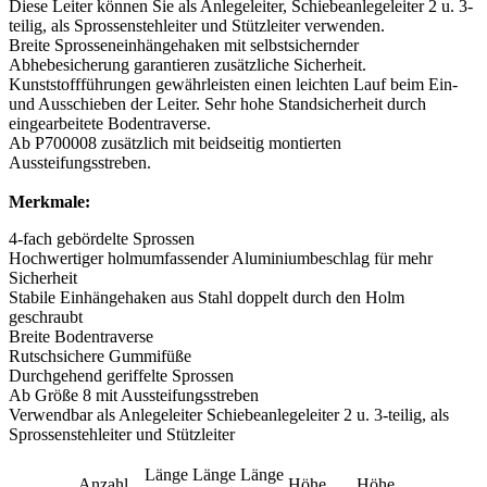
Diese Leiter können Sie als Anlegeleiter, Schiebeanlegeleiter 2 u. 3-
teilig, als Sprossenstehleiter und Stützleiter verwenden.
Breite Sprosseneinhängehaken mit selbstsichernder
Abhebesicherung garantieren zusätzliche Sicherheit.
Kunststoffführungen gewährleisten einen leichten Lauf beim Ein-
und Ausschieben der Leiter. Sehr hohe Standsicherheit durch
eingearbeitete Bodentraverse.
Ab P700008 zusätzlich mit beidseitig montierten
Aussteifungsstreben.
Merkmale:
4-fach gebördelte Sprossen
Hochwertiger holmumfassender Aluminiumbeschlag für mehr
Sicherheit
Stabile Einhängehaken aus Stahl doppelt durch den Holm
geschraubt
Breite Bodentraverse
Rutschsichere Gummifüße
Durchgehend geriffelte Sprossen
Ab Größe 8 mit Aussteifungsstreben
Verwendbar als Anlegeleiter Schiebeanlegeleiter 2 u. 3-teilig, als
Sprossenstehleiter und Stützleiter
Länge
Länge
Länge
Anzahl
Höhe
Höhe