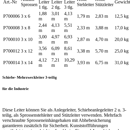
Art.-Nr
Leiter
Leiter
Leiter
Gewich
Sprossen
Stehleiter
Stützleiter
1 tlg.
2 tlg.
3 tlg.
1,88
3,01
4,13
P700006
3 x 6
1,79 m
2,83 m
12,5 kg
m
m
m
2,44
4,13
5,51
P700008
3 x 8
2,33 m
3,88 m
17,0 kg
m
m
m
3,00
4,97
6,93
P700010
3 x 10
2,87 m
4,70 m
20,0 kg
m
m
m
3,56
6,09
8,61
P700012
3 x 12
3,38 m
5,70 m
25,0 kg
m
m
m
4,12
7,21
10,29
P700014
3 x 14
3,93 m
6,75 m
31,0 kg
m
m
m
Schiebe- Mehrzweckleiter 3-teilig
für die Industrie
Diese Leiter können Sie als Anlegeleiter, Schiebeanlegeleiter 2 u. 3-
teilig, als Sprossenstehleiter und Stützleiter verwenden. Mehrfach
verschraubte Sprosseneinhängehaken mit Abhebesicherung
garantieren zusätzlich für Sicherheit. Kunststoffführungen