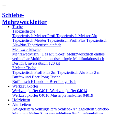
Schiebe-
Mehrzweckleiter
Tische
Tapeziertische
Tapeziertisch Meister Profi
Tapeziertisch Meister Alu
Tapeziertisch Meister
Tapeziertisch Profi Plus
Tapeziertisch
Alu-Plus
Tapeziertisch einfach
Mehrzwecktische
Mehrzwecktisch "Das Multi-Set"
Mehrzwecktisch endlos
verbindbar
Multifunktionstisch single
Multifunktionstisch
Design
Universaltisch 120 kg
2 Meter Tische
Tapeziertisch Profi Plus 2m
Tapeziertisch Alu Plus 2 m
Buffet- und Beer Pong Tische
Buffettisch
Klappbank
Beer Pong Tisch
Werkzeugkoffer
Werkzeugkoffer 04011
Werkzeugkoffer 04014
Werkzeugkoffer 04016
Musterplattenkoffer 04019
Holzleitern
Alu-Leitern
Anlegeleitern
Seilzugleitern
Schiebe- Anlegeleitern
Schiebe-
Mehrzweckleiter
Sprossenstehleitern
Stufenanlegeleitern