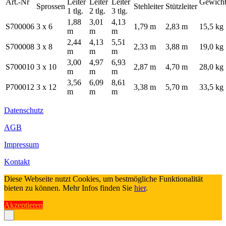
Art.-Nr
Leiter
Leiter
Leiter
Gewich
Sprossen
Stehleiter
Stützleiter
1 tlg.
2 tlg.
3 tlg.
1,88
3,01
4,13
S700006
3 x 6
1,79 m
2,83 m
15,5 kg
m
m
m
2,44
4,13
5,51
S700008
3 x 8
2,33 m
3,88 m
19,0 kg
m
m
m
3,00
4,97
6,93
S700010
3 x 10
2,87 m
4,70 m
28,0 kg
m
m
m
3,56
6,09
8,61
P700012
3 x 12
3,38 m
5,70 m
33,5 kg
m
m
m
Datenschutz
AGB
Impressum
Kontakt
Diese Webseite nutzt Cookies, um bestmögliche Funktionalität
bieten zu können. Mehr Infos finden Sie
hier
.
Akzeptieren