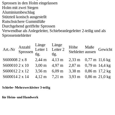
Sprossen in den Holm eingelassen
Holm mit zwei Stegen
Aluminiumbeschlag
Stützteil konisch ausgestellt
Rutschsichere Gummifüße
Durchgehend geriffelte Sprossen
Verwendbar als Anlegeleiter, Schiebeanlegeleiter 2-teilig und als
Sprossenstehleiter
Länge
Länge
Anzahl
Höhe
Maße
Art.-Nr
Leiter 1
Leiter 2
Gewicht
Sprossen
Stehleiter
aussen
tlg.
tlg.
S600008
2 x 8
2,44 m
4,13 m
2,33 m
0,77 m
11,6 kg
S600010
2 x 10
3,00 m
4,97 m
2,87 m
0,79 m
14,4 kg
S600012
2 x 12
3,56 m
6,09 m
3,38 m
0,86 m
17,2 kg
S600014
2 x 14
4,12 m
7,21 m
3,93 m
0,86 m
21,0 kg
Schiebe- Mehrzweckleiter 3-teilig
für Heim- und Handwerk