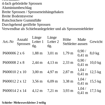
4-fach gebördelte Sprossen
Aluminiumbeschlag
Breite Sprossen / Sprosseneinhängehaken
Breite Bodentraverse
Rutschsichere Gummifüße
Durchgehend geriffelte Sprossen
Verwendbar als Schiebeanlegeleiter und als Sprossenstehleiter
Länge
Länge
Anzahl
Höhe
Maße
Art.-Nr
Leiter 1
Leiter 2
Gewicht
Sprossen
Stehleiter
aussen
tlg.
tlg.
0,90 /
P600006
2 x 6
1,88 m
3,01 m
1,79 m
8,0 kg
0,41 m
0,90 /
P600008
2 x 8
2,44 m
4,13 m
2,33 m
10,0 kg
0,41 m
1,04 /
P600010
2 x 10
3,00 m
4,97 m
2,87 m
12,5 kg
0,41 m
1,04 /
P600012
2 x 12
3,56 m
6,09 m
3,38 m
15,5 kg
0,41 m
1,04 /
P600014
2 x 14
4,12 m
7,21 m
3,93 m
17,5 kg
0,41 m
Schiebe- Mehrzweckleiter 2-teilig