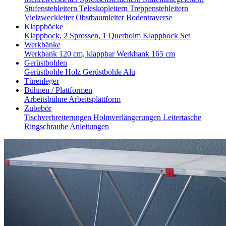
Stufenstehleitern
Teleskopleitern
Treppenstehleitern
Vielzweckleiter
Obstbaumleiter
Bodentraverse
Klappböcke
Klappbock, 2 Sprossen, 1 Querholm
Klappbock Set
Werkbänke
Werkbank 120 cm, klappbar
Werkbank 165 cm
Gerüstbohlen
Gerüstbohle Holz
Gerüstbohle Alu
Türenleger
Bühnen / Plattformen
Arbeitsbühne
Arbeitsplattform
Zubebör
Tischverbreiterungen
Holmverlängerungen
Leitertasche
Ringschraube
Anleitungen