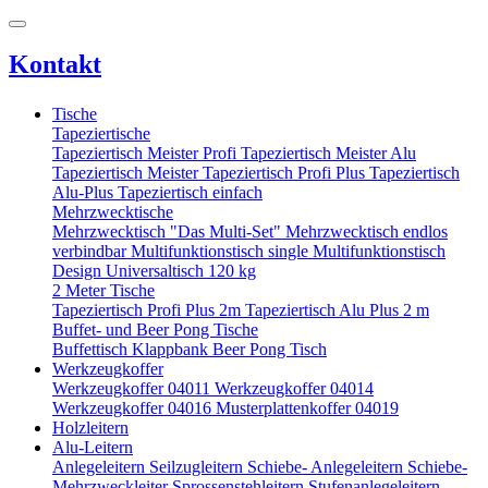
Kontakt
Tische
Tapeziertische
Tapeziertisch Meister Profi
Tapeziertisch Meister Alu
Tapeziertisch Meister
Tapeziertisch Profi Plus
Tapeziertisch
Alu-Plus
Tapeziertisch einfach
Mehrzwecktische
Mehrzwecktisch "Das Multi-Set"
Mehrzwecktisch endlos
verbindbar
Multifunktionstisch single
Multifunktionstisch
Design
Universaltisch 120 kg
2 Meter Tische
Tapeziertisch Profi Plus 2m
Tapeziertisch Alu Plus 2 m
Buffet- und Beer Pong Tische
Buffettisch
Klappbank
Beer Pong Tisch
Werkzeugkoffer
Werkzeugkoffer 04011
Werkzeugkoffer 04014
Werkzeugkoffer 04016
Musterplattenkoffer 04019
Holzleitern
Alu-Leitern
Anlegeleitern
Seilzugleitern
Schiebe- Anlegeleitern
Schiebe-
Mehrzweckleiter
Sprossenstehleitern
Stufenanlegeleitern