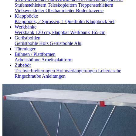
Stufenstehleitern
Teleskopleitern
Treppenstehleitern
Vielzweckleiter
Obstbaumleiter
Bodentraverse
Klappböcke
Klappbock, 2 Sprossen, 1 Querholm
Klappbock Set
Werkbänke
Werkbank 120 cm, klappbar
Werkbank 165 cm
Gerüstbohlen
Gerüstbohle Holz
Gerüstbohle Alu
Türenleger
Bühnen / Plattformen
Arbeitsbühne
Arbeitsplattform
Zubebör
Tischverbreiterungen
Holmverlängerungen
Leitertasche
Ringschraube
Anleitungen