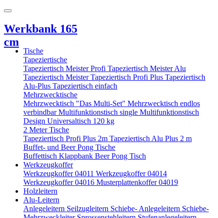
Werkbank 165
cm
Tische
Tapeziertische
Tapeziertisch Meister Profi
Tapeziertisch Meister Alu
Tapeziertisch Meister
Tapeziertisch Profi Plus
Tapeziertisch
Alu-Plus
Tapeziertisch einfach
Mehrzwecktische
Mehrzwecktisch "Das Multi-Set"
Mehrzwecktisch endlos
verbindbar
Multifunktionstisch single
Multifunktionstisch
Design
Universaltisch 120 kg
2 Meter Tische
Tapeziertisch Profi Plus 2m
Tapeziertisch Alu Plus 2 m
Buffet- und Beer Pong Tische
Buffettisch
Klappbank
Beer Pong Tisch
Werkzeugkoffer
Werkzeugkoffer 04011
Werkzeugkoffer 04014
Werkzeugkoffer 04016
Musterplattenkoffer 04019
Holzleitern
Alu-Leitern
Anlegeleitern
Seilzugleitern
Schiebe- Anlegeleitern
Schiebe-
Mehrzweckleiter
Sprossenstehleitern
Stufenanlegeleitern