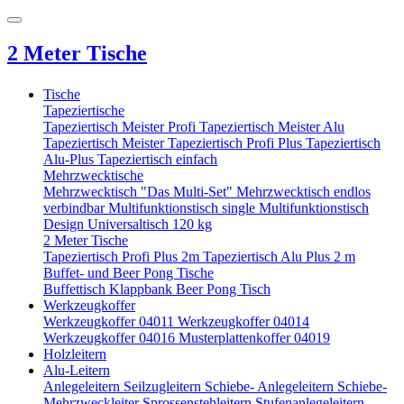
2 Meter Tische
Tische
Tapeziertische
Tapeziertisch Meister Profi
Tapeziertisch Meister Alu
Tapeziertisch Meister
Tapeziertisch Profi Plus
Tapeziertisch
Alu-Plus
Tapeziertisch einfach
Mehrzwecktische
Mehrzwecktisch "Das Multi-Set"
Mehrzwecktisch endlos
verbindbar
Multifunktionstisch single
Multifunktionstisch
Design
Universaltisch 120 kg
2 Meter Tische
Tapeziertisch Profi Plus 2m
Tapeziertisch Alu Plus 2 m
Buffet- und Beer Pong Tische
Buffettisch
Klappbank
Beer Pong Tisch
Werkzeugkoffer
Werkzeugkoffer 04011
Werkzeugkoffer 04014
Werkzeugkoffer 04016
Musterplattenkoffer 04019
Holzleitern
Alu-Leitern
Anlegeleitern
Seilzugleitern
Schiebe- Anlegeleitern
Schiebe-
Mehrzweckleiter
Sprossenstehleitern
Stufenanlegeleitern