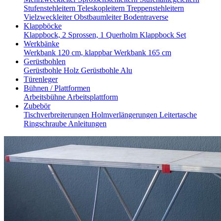
Stufenstehleitern
Teleskopleitern
Treppenstehleitern
Vielzweckleiter
Obstbaumleiter
Bodentraverse
Klappböcke
Klappbock, 2 Sprossen, 1 Querholm
Klappbock Set
Werkbänke
Werkbank 120 cm, klappbar
Werkbank 165 cm
Gerüstbohlen
Gerüstbohle Holz
Gerüstbohle Alu
Türenleger
Bühnen / Plattformen
Arbeitsbühne
Arbeitsplattform
Zubebör
Tischverbreiterungen
Holmverlängerungen
Leitertasche
Ringschraube
Anleitungen