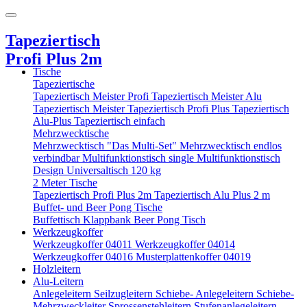
Tapeziertisch
Profi Plus 2m
Tische
Tapeziertische
Tapeziertisch Meister Profi
Tapeziertisch Meister Alu
Tapeziertisch Meister
Tapeziertisch Profi Plus
Tapeziertisch
Alu-Plus
Tapeziertisch einfach
Mehrzwecktische
Mehrzwecktisch "Das Multi-Set"
Mehrzwecktisch endlos
verbindbar
Multifunktionstisch single
Multifunktionstisch
Design
Universaltisch 120 kg
2 Meter Tische
Tapeziertisch Profi Plus 2m
Tapeziertisch Alu Plus 2 m
Buffet- und Beer Pong Tische
Buffettisch
Klappbank
Beer Pong Tisch
Werkzeugkoffer
Werkzeugkoffer 04011
Werkzeugkoffer 04014
Werkzeugkoffer 04016
Musterplattenkoffer 04019
Holzleitern
Alu-Leitern
Anlegeleitern
Seilzugleitern
Schiebe- Anlegeleitern
Schiebe-
Mehrzweckleiter
Sprossenstehleitern
Stufenanlegeleitern