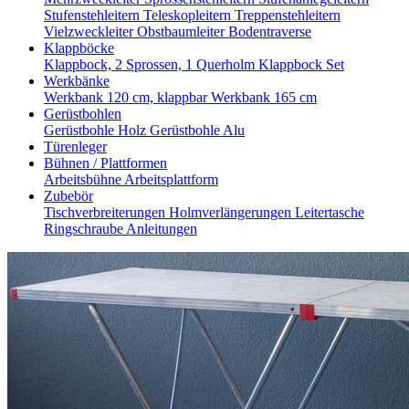
Stufenstehleitern
Teleskopleitern
Treppenstehleitern
Vielzweckleiter
Obstbaumleiter
Bodentraverse
Klappböcke
Klappbock, 2 Sprossen, 1 Querholm
Klappbock Set
Werkbänke
Werkbank 120 cm, klappbar
Werkbank 165 cm
Gerüstbohlen
Gerüstbohle Holz
Gerüstbohle Alu
Türenleger
Bühnen / Plattformen
Arbeitsbühne
Arbeitsplattform
Zubebör
Tischverbreiterungen
Holmverlängerungen
Leitertasche
Ringschraube
Anleitungen