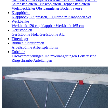
Stufenstehleitern
Teleskopleitern
Treppenstehleitern
Vielzweckleiter
Obstbaumleiter
Bodentraverse
Klappböcke
Klappbock, 2 Sprossen, 1 Querholm
Klappbock Set
Werkbänke
Werkbank 120 cm, klappbar
Werkbank 165 cm
Gerüstbohlen
Gerüstbohle Holz
Gerüstbohle Alu
Türenleger
Bühnen / Plattformen
Arbeitsbühne
Arbeitsplattform
Zubebör
Tischverbreiterungen
Holmverlängerungen
Leitertasche
Ringschraube
Anleitungen