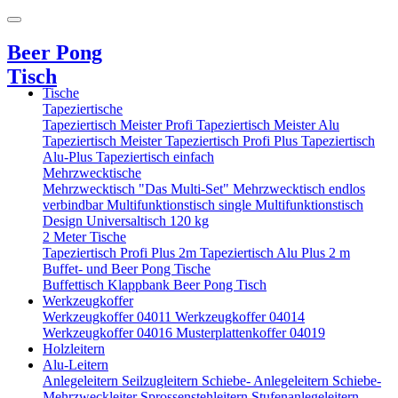
Beer Pong
Tisch
Tische
Tapeziertische
Tapeziertisch Meister Profi
Tapeziertisch Meister Alu
Tapeziertisch Meister
Tapeziertisch Profi Plus
Tapeziertisch
Alu-Plus
Tapeziertisch einfach
Mehrzwecktische
Mehrzwecktisch "Das Multi-Set"
Mehrzwecktisch endlos
verbindbar
Multifunktionstisch single
Multifunktionstisch
Design
Universaltisch 120 kg
2 Meter Tische
Tapeziertisch Profi Plus 2m
Tapeziertisch Alu Plus 2 m
Buffet- und Beer Pong Tische
Buffettisch
Klappbank
Beer Pong Tisch
Werkzeugkoffer
Werkzeugkoffer 04011
Werkzeugkoffer 04014
Werkzeugkoffer 04016
Musterplattenkoffer 04019
Holzleitern
Alu-Leitern
Anlegeleitern
Seilzugleitern
Schiebe- Anlegeleitern
Schiebe-
Mehrzweckleiter
Sprossenstehleitern
Stufenanlegeleitern